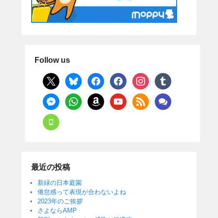
Follow us
x
bluesky
facebook
facebook
instagram
tumblr
messenger
whatsapp
amazon
youtube
rss
comments
mobile
最近の投稿
新緑の日本庭園
倦怠感って表現が合わないよね
2023年のご挨拶
さよならAMP