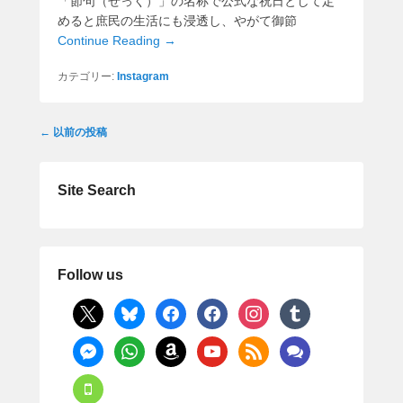
「節句（せっく）」の名称で公式な祝日として定
めると庶民の生活にも浸透し、やがて御節
Continue Reading →
カテゴリー:
Instagram
投
←
以前の投稿
稿
ナ
ビ
Site Search
ゲ
ー
シ
ョ
Follow us
ン
x
bluesky
facebook
facebook
instagram
tumblr
messenger
whatsapp
amazon
youtube
rss
comments
mobile