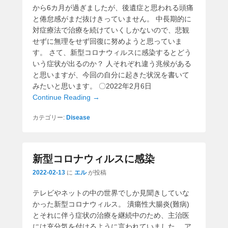
から6カ月が過ぎましたが、後遺症と思われる頭痛
と倦怠感がまだ抜けきっていません。 中長期的に
対症療法で治療を続けていくしかないので、悲観
せずに無理をせず回復に努めようと思っていま
す。 さて、新型コロナウィルスに感染するとどう
いう症状が出るのか？ 人それぞれ違う兆候がある
と思いますが、今回の自分に起きた状況を書いて
みたいと思います。 〇2022年2月6日
Continue Reading →
カテゴリー:
Disease
新型コロナウィルスに感染
2022-02-13
に
エル
が投稿
テレビやネットの中の世界でしか見聞きしていな
かった新型コロナウィルス。 潰瘍性大腸炎(難病)
とそれに伴う症状の治療を継続中のため、主治医
には充分気を付けるように言われていました。 ア