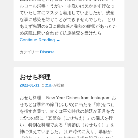
ルコール消毒・うがい・手洗いは欠かさず行なっ
ていたし常にマスクも着用していましたが、残念
な事に感染を防ぐことができませんでした。 とり
あえず先週の6日に倦怠感と発熱の症状があったた
め病院に問い合わせて抗原検査を受けたら
Continue Reading →
カテゴリー:
Disease
おせち料理
2022-01-31
に
エル
が投稿
おせち料理 – New Year Dishes from Instagram お
せちとは季節の節目(ふしめ)に当たる「節(せつ)」
を指す言葉で、古くは平安時代の朝廷が正月を含
む5つの節に「五節会（ごせちえ）」の儀式を行
い、特別な料理である「御節供（おせちく）」を
神に供えていました。 江戸時代に入り、幕府が