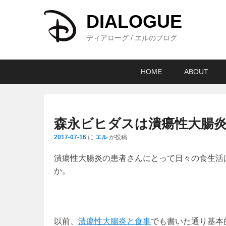
DIALOGUE
ディアローグ / エルのブログ
メ
メ
サ
HOME
ABOUT
イ
イ
ブ
ン
ン
コ
メ
コ
ン
ニ
ン
テ
森永ビヒダスは潰瘍性大腸
ュ
テ
ン
2017-07-16
に
エル
が投稿
ー
ン
ツ
ツ
へ
潰瘍性大腸炎の患者さんにとって日々の食生活
へ
移
か。
移
動
動
以前、
潰瘍性大腸炎と食事
でも書いた通り基本