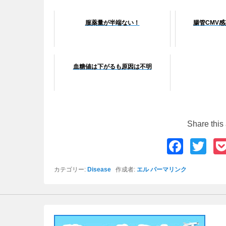
服薬量が半端ない！
腸管CMV
血糖値は下がるも原因は不明
Share this 
F
T
a
wi
カテゴリー:
Disease
作成者:
エル
パーマリンク
c
tt
e
er
b