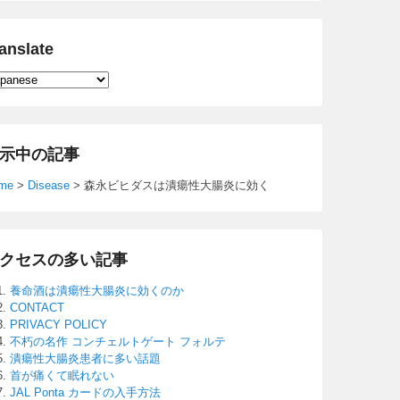
anslate
示中の記事
me
>
Disease
>
森永ビヒダスは潰瘍性大腸炎に効く
クセスの多い記事
養命酒は潰瘍性大腸炎に効くのか
CONTACT
PRIVACY POLICY
不朽の名作 コンチェルトゲート フォルテ
潰瘍性大腸炎患者に多い話題
首が痛くて眠れない
JAL Ponta カードの入手方法