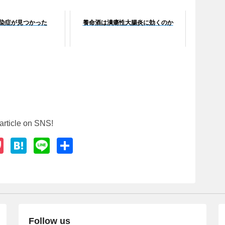
感染症が見つかった
養命酒は潰瘍性大腸炎に効くのか
article on SNS!
P
H
Li
共
o
at
n
有
ck
e
e
et
n
a
Follow us