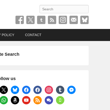
検
索
Y POLICY
CONTACT
te Search
llow us
x
bluesky
facebook
facebook
instagram
tumblr
messenger
whatsapp
amazon
youtube
rss
comments
mobile