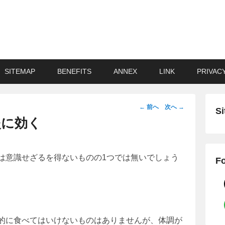
SITEMAP
BENEFITS
ANNEX
LINK
PRIVAC
投
←
前へ
次へ
→
Si
稿
炎に効く
ナ
ビ
ゲ
は意識せざるを得ないものの1つでは無いでしょう
Fo
ー
シ
ョ
ン
的に食べてはいけないものはありませんが、体調が