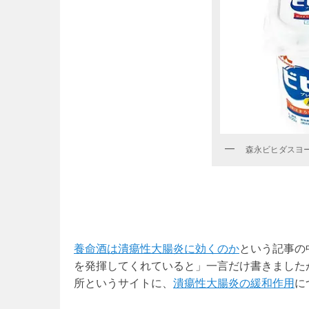
森永ビヒダスヨ
養命酒は潰瘍性大腸炎に効くのか
という記事の
を発揮してくれていると」一言だけ書きました
所というサイトに、
潰瘍性大腸炎の緩和作用
に