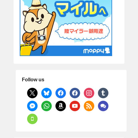
Follow us
x
bluesky
facebook
facebook
instagram
tumblr
messenger
whatsapp
amazon
youtube
rss
comments
mobile