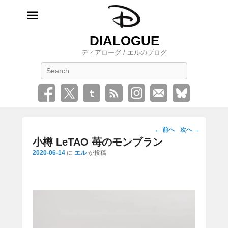
DIALOGUE
ディアローグ / エルのブログ
検
索
投
←
前へ
次へ
→
稿
小樽 LeTAO 苺のモンブラン
ナ
2020-06-14
に
エル
が投稿
ビ
ゲ
ー
シ
ョ
ン