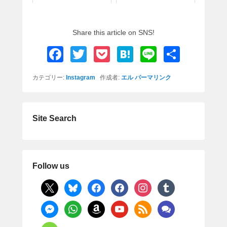
Share this article on SNS!
F
T
P
H
Li
共
a
wi
o
at
n
有
カテゴリー:
Instagram
作成者:
エル
パーマリンク
c
tt
ck
e
e
e
er
et
n
b
a
Site Search
o
o
k
Follow us
x
bluesky
facebook
facebook
instagram
tumblr
messenger
whatsapp
amazon
youtube
rss
comments
mobile