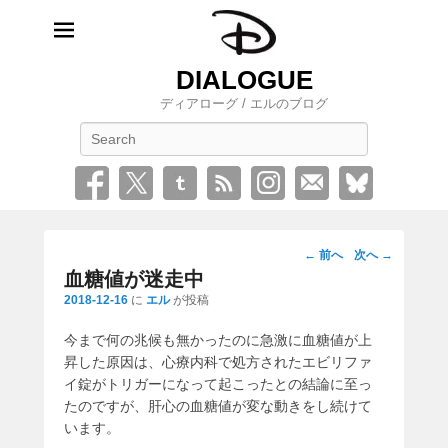
DIALOGUE
ディアローグ / エルのブログ
検
索
投
←
前へ
次へ
→
稿
血糖値が迷走中
ナ
2018-12-16
に
エル
が投稿
ビ
今まで何の兆候も無かったのに急激に血糖値が上
ゲ
昇した原因は、心療内科で処方されたエビリファ
ー
イ錠がトリガーになって起こったとの結論に至っ
シ
たのですが、肝心の血糖値が変な動きをし続けて
ョ
います。
ン