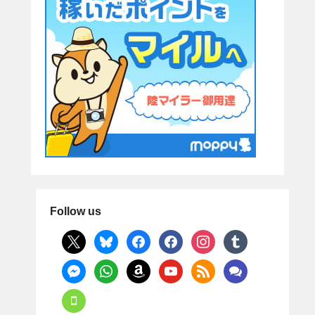
Follow us
x
bluesky
facebook
facebook
instagram
tumblr
messenger
whatsapp
amazon
youtube
rss
comments
mobile