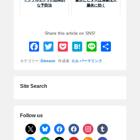
な予防法
腸炎に効く
Share this article on SNS!
F
T
P
H
Li
共
a
wi
o
at
n
有
カテゴリー:
Disease
作成者:
エル
パーマリンク
c
tt
ck
e
e
e
er
et
n
b
a
Site Search
o
o
k
Follow us
x
bluesky
facebook
facebook
instagram
tumblr
messenger
whatsapp
amazon
youtube
rss
comments