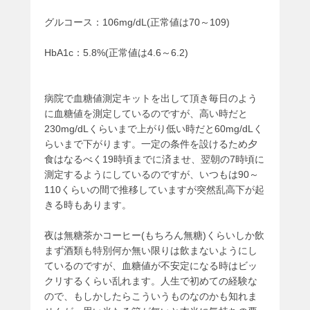
グルコース：106mg/dL(正常値は70～109)
HbA1c：5.8%(正常値は4.6～6.2)
病院で血糖値測定キットを出して頂き毎日のよう
に血糖値を測定しているのですが、高い時だと
230mg/dLくらいまで上がり低い時だと60mg/dLく
らいまで下がります。一定の条件を設けるため夕
食はなるべく19時頃までに済ませ、翌朝の7時頃に
測定するようにしているのですが、いつもは90～
110くらいの間で推移していますが突然乱高下が起
きる時もあります。
夜は無糖茶かコーヒー(もちろん無糖)くらいしか飲
まず酒類も特別何か無い限りは飲まないようにし
ているのですが、血糖値が不安定になる時はビッ
クリするくらい乱れます。人生で初めての経験な
ので、もしかしたらこういうものなのかも知れま