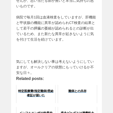
せんが、思い当たる節が無いと本当に気持ちの悪
いものです。
病院で毎月1回は血液検査をしていますが、肝機能
と甲状腺の機能に異常が認められCT検査の結果と
して若干の膵臓の萎縮が認められるとの診断が出
ているため、また新たな異常が起きないように気
を付けて生活を続けています。
気にしても解決しない事は考えないようにしてい
ますが、オールクリアの状態にもっていけるか不
安な日々。
Related posts:
特定医療費(指定難病)受給
難病との共存
者証が届いた
インフルエンザの効果的
森永ビヒダスは潰瘍性大