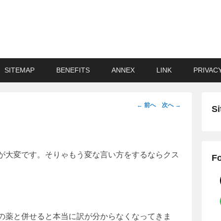
SITEMAP
BENEFITS
ANNEX
LINK
PRIVAC
投
←
前へ
次へ
→
Si
稿
ナ
ビ
ゲ
が大変です。そりゃもう変な言い方をするならクス
Fo
ー
シ
ョ
ン
の薬と併せると本当に訳が分からなくなってきま