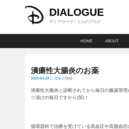
DIALOGUE
ディアローグ / エルのブログ
メ
メ
サ
HOME
ABOUT
イ
イ
ブ
ン
ン
コ
メ
コ
ン
ニ
ン
テ
潰瘍性大腸炎のお薬
ュ
テ
ン
2015-03-29
に
エル
が投稿
ー
ン
ツ
ツ
へ
潰瘍性大腸炎と診断されてから毎日の服薬管理
へ
移
リ漬けの毎日ですから(笑)！
移
動
動
循環器科で治療を受けている高血圧や高脂血症