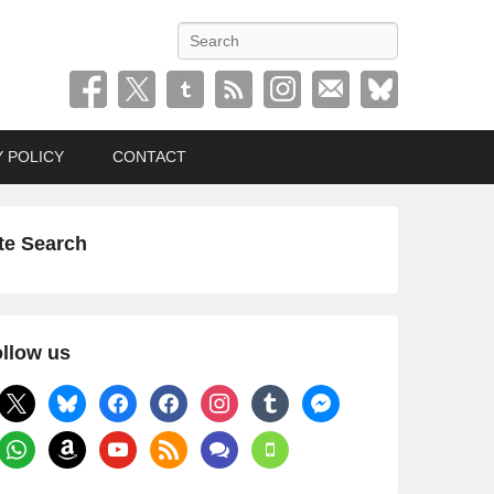
検
索
Y POLICY
CONTACT
te Search
llow us
x
bluesky
facebook
facebook
instagram
tumblr
messenger
whatsapp
amazon
youtube
rss
comments
mobile