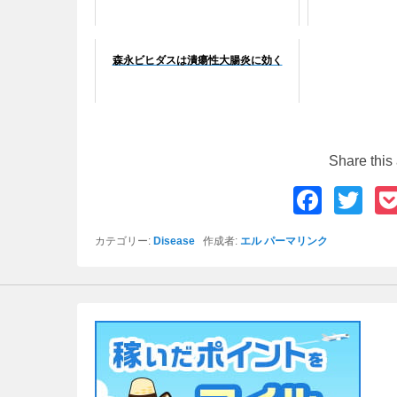
森永ビヒダスは潰瘍性大腸炎に効く
Share this 
F
T
a
wi
カテゴリー:
Disease
作成者:
エル
パーマリンク
c
tt
e
er
b
o
o