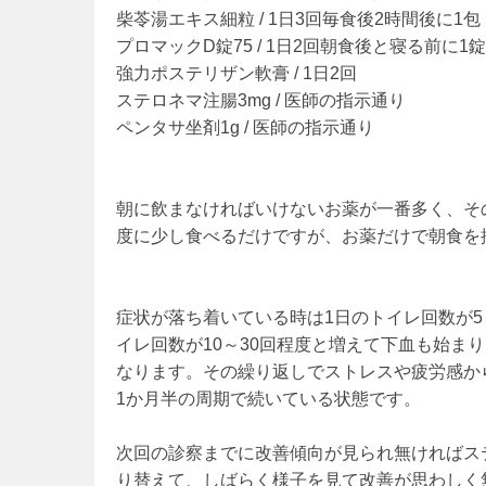
柴苓湯エキス細粒 / 1日3回毎食後2時間後に1包
プロマックD錠75 / 1日2回朝食後と寝る前に1錠
強力ポステリザン軟膏 / 1日2回
ステロネマ注腸3mg / 医師の指示通り
ペンタサ坐剤1g / 医師の指示通り
朝に飲まなければいけないお薬が一番多く、そ
度に少し食べるだけですが、お薬だけで朝食を摂
症状が落ち着いている時は1日のトイレ回数が
イレ回数が10～30回程度と増えて下血も始ま
なります。その繰り返しでストレスや疲労感か
1か月半の周期で続いている状態です。
次回の診察までに改善傾向が見られ無ければス
り替えて、しばらく様子を見て改善が思わしく