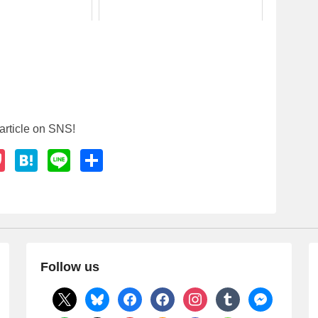
article on SNS!
P
H
Li
共
o
at
n
有
ck
e
e
et
n
a
Follow us
x
bluesky
facebook
facebook
instagram
tumblr
messenger