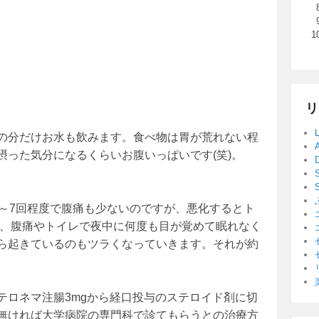
リ
の分だけお水も飲みます。食べ物は胃が荒れない程
った気分になるくらいお腹いっぱいです(笑)。
5～7回程度で腹痛も少ないのですが、悪化するとト
り、腹痛やトイレで夜中に何度も目が覚めて眠れなく
ら起きているのもツラくなっていきます。それが約
テロネマ注腸3mgから経口投与のステロイド剤に切
無ければ大学病院の専門科で診てもらうとの治療方