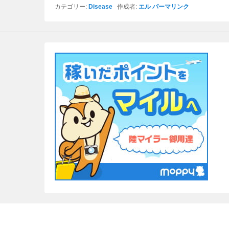
カテゴリー:
Disease
作成者:
エル
パーマリンク
c
tt
e
er
b
o
o
k