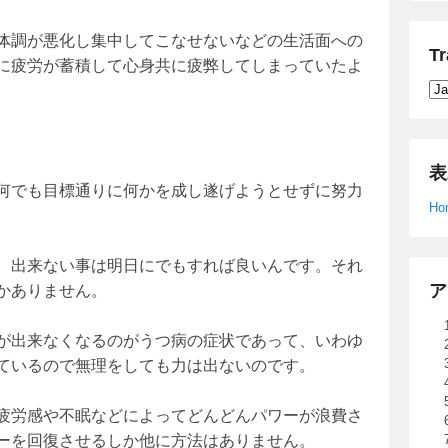
体調が悪化し集中してこなせないなどの生活面への
Tr
に疲労が蓄積して心身共に疲弊してしまっていたよ
表
何でも目標通りに何かを成し遂げようとせずに努力
Ho
、出来ない事は明日にでもすれば良いんです。それ
ア
かありません。
が出来なくなるのがうつ病の症状であって、いわゆ
ているので無理をしても力は出ないのです。
疲労感や不眠などによってどんどんパワーが浪費さ
ーを回復させるしか他に方法はありません。