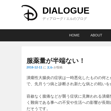
DIALOGUE
ディアローグ / エルのブログ
メ
メ
サ
HOME
ABOUT
イ
イ
ブ
ン
ン
コ
メ
コ
ン
ニ
ン
テ
服薬量が半端ない！
ュ
テ
ン
2016-12-11
に
エル
が投稿
ー
ン
ツ
ツ
へ
潰瘍性大腸炎の症状は一時悪化したものの何と
へ
移
で、先月うつ病と診断され新たな病との戦いを
移
動
動
容赦なく腹痛などが襲う症状に見舞われる潰瘍
く難病である事への不安や生活への影響が長期
だそうです。