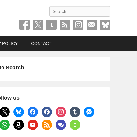
検
索
Y POLICY
CONTACT
te Search
llow us
x
bluesky
facebook
facebook
instagram
tumblr
messenger
whatsapp
amazon
youtube
rss
comments
mobile