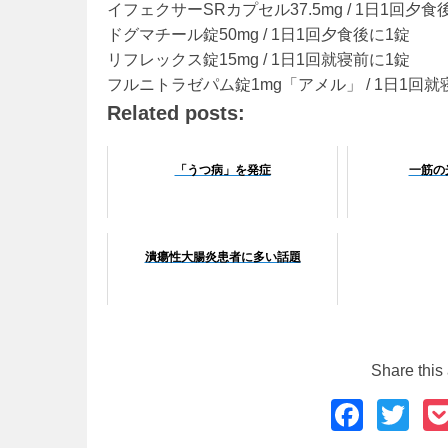
イフェクサーSRカプセル37.5mg / 1日1回夕
ドグマチール錠50mg / 1日1回夕食後に1錠
リフレックス錠15mg / 1日1回就寝前に1錠
フルニトラゼパム錠1mg「アメル」 / 1日1回就
Related posts:
「うつ病」を発症
一筋の
潰瘍性大腸炎患者に多い話題
Share this 
F
T
a
wi