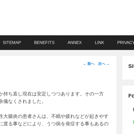
SITEMAP
BENEFITS
ANNEX
LINK
PRIVAC
投
←
前へ
次へ
→
Si
稿
ナ
ビ
ゲ
か持ち直し現在は安定しつつあります。その一方
Fo
ー
余儀なくされました。
シ
ョ
性大腸炎の患者さんは、不眠や疲れなどが起きやす
ン
に渡る事などにより、うつ病を発症する事もあるの