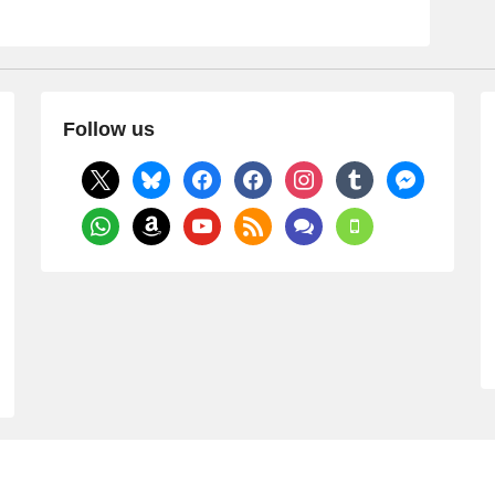
ck
e
e
et
n
a
Follow us
x
bluesky
facebook
facebook
instagram
tumblr
messenger
whatsapp
amazon
youtube
rss
comments
mobile