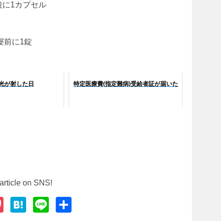
食後に1カプセル
寝前に1錠
光が射した日
特定医療費(指定難病)受給者証が届いた
article on SNS!
P
H
Li
共
o
at
n
有