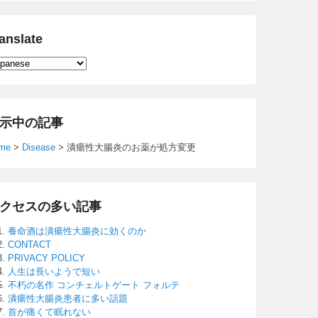
anslate
示中の記事
me
>
Disease
>
潰瘍性大腸炎のお薬が処方変更
クセスの多い記事
養命酒は潰瘍性大腸炎に効くのか
CONTACT
PRIVACY POLICY
人生は長いようで短い
不朽の名作 コンチェルトゲート フォルテ
潰瘍性大腸炎患者に多い話題
首が痛くて眠れない