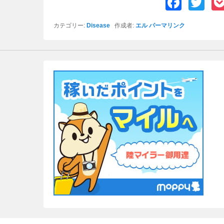
F
T
a
wi
カテゴリー:
Disease
作成者:
エル
パーマリンク
c
tt
e
er
b
o
o
k