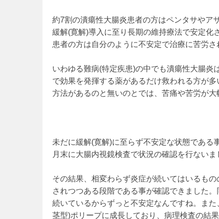
約7割の潰瘍性大腸炎患者の方はペンタサやアサコ
緩解(寛解)導入に至り長期の維持療法で安定化
患者の方は自分のように不安定で治療に苦労さ
いわゆる難病(特定疾患)の中でも潰瘍性大腸炎
で効果を発揮する薬があるだけ救われる方が多
方法があるのと無いのとでは、苦痛や苦労が大
未だに緩解(寛解)に至らず不安定な状態であ
月末に大腸内視鏡検査で状況の確認を行ないま
その結果、相変わらず炎症が続いてはいるもの
されつつある段階である事が確認できました。
続いているからずっと不安定なんですね。また、
茎型)ポリープに成長しており、病理検査の結