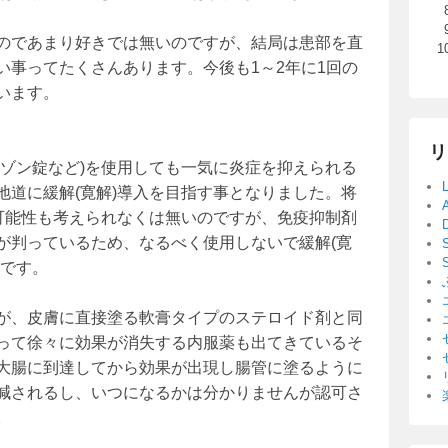
のであまり好きでは無いのですが、結局は患部を直
い事ってたくさんあります。今後も1～2年に1回の
います。
リ
タゾン錠など)を使用しても一気に炎症を抑えられる
地道に緩解(寛解)導入を目指す事となりました。将
る可能性も考えられなくは無いのですが、免疫抑制剤
が判っているため、なるべく使用しないで緩解(寛
うです。
が、皮膚に直接塗る軟膏タイプのステロイド剤と同
って徐々に効果が消失する内服薬も出てきているそ
大腸に到達してから効果が出現し腸管に塗るように
減されるし、いつになるかは分かりませんが認可さ
。