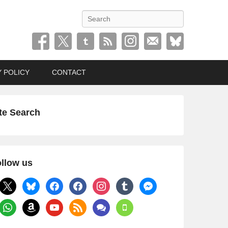
検
索
Y POLICY
CONTACT
te Search
llow us
x
bluesky
facebook
facebook
instagram
tumblr
messenger
whatsapp
amazon
youtube
rss
comments
mobile