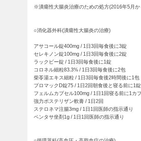
※潰瘍性大腸炎治療のための処方(2016年5月か
○消化器外科(潰瘍性大腸炎の治療)
アサコール錠400mg / 1日3回毎食後に3錠
セレキノン錠100mg / 1日3回毎食後に2錠
ラックビー錠 / 1日3回毎食後に1錠
コロネル細粒83.3% / 1日3回毎食後に2包
柴苓湯エキス細粒 / 1日3回毎食後2時間後に1包
プロマックD錠75 / 1日2回朝食後と寝る前に1錠
フェルムカプセル100mg / 1日1回寝る前に1カ
強力ポステリザン軟膏 / 1日2回
ステロネマ注腸3mg / 1日1回医師の指示通り
ペンタサ坐剤1g / 1日1回医師の指示通り
○循環器科(高血圧・高脂血症の治療)