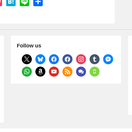
P
H
Li
共
o
at
n
有
ck
e
e
et
n
a
Follow us
x
bluesky
facebook
facebook
instagram
tumblr
messenger
whatsapp
amazon
youtube
rss
comments
mobile