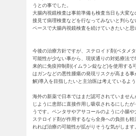
うとの事でした。
大腸内視鏡検査は事前準備も検査当日も大変な
接見て病理検査などを行なってみないと判らな
ペースで大腸内視鏡検査を続けていきたいと思
今後の治療方針ですが、ステロイド剤(ベタメ
可能性が少ない事から、現状通りの対処療法で
来的に免疫抑制剤(イムラン錠など)を使用す
はガンなどの悪性腫瘍の発現リスクが高まる事
解)導入を目指したいと主治医は考えているよ
海外の新薬で日本ではまだ認可されていません
じように患部に直接作用し吸収されるにしたが
うです。ペンタサやアサコールのように小腸や
ステロイド剤が作用するなら全身への負担も軽
れれば治療の可能性が拡がりそうな気がします