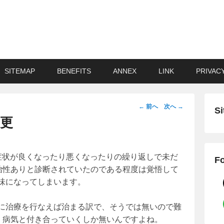
SITEMAP
BENEFITS
ANNEX
LINK
PRIVAC
投
←
前へ
次へ
→
Si
稿
更
ナ
ビ
ゲ
症状が良くなったり悪くなったりの繰り返しで未だ
Fo
ー
難治性ありと診断されていたのである程度は覚悟して
シ
味になってしまいます。
ョ
ン
に治療を行なえば治まる訳で、そうでは無いので難
く病気と付き合っていくしか無いんですよね。