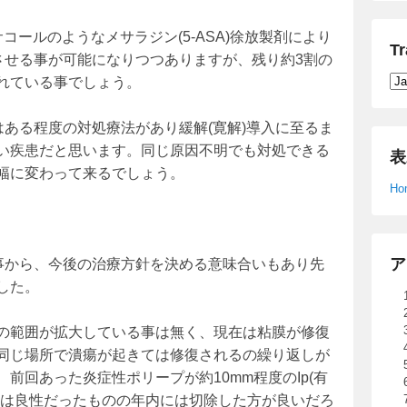
ールのようなメサラジン(5-ASA)徐放製剤により
Tr
させる事が可能になりつつありますが、残り約3割の
れている事でしょう。
はある程度の対処療法があり緩解(寛解)導入に至るま
い疾患だと思います。同じ原因不明でも対処できる
表
幅に変わって来るでしょう。
Ho
ア
る事から、今後の治療方針を決める意味合いもあり先
した。
の範囲が拡大している事は無く、現在は粘膜が修復
同じ場所で潰瘍が起きては修復されるの繰り返しが
前回あった炎症性ポリープが約10mm程度のIp(有
果は良性だったものの年内には切除した方が良いだろ