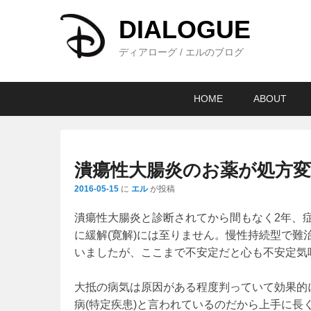
DIALOGUE
ディアローグ / エルのブログ
メ
メ
サ
HOME
ABOUT
イ
イ
ブ
ン
ン
コ
メ
コ
ン
ニ
ン
テ
潰瘍性大腸炎のお薬が処方変
ュ
テ
ン
2016-05-15
に
エル
が投稿
ー
ン
ツ
ツ
へ
潰瘍性大腸炎と診断されてから間もなく2年、
へ
移
に緩解(寛解)には至りません。慢性持続型で
移
動
いましたが、ここまで不安定だと心も不安定気
動
大抵の病気は原因がある程度判っていて効果的
病(特定疾患)と言われているのだから上手に長