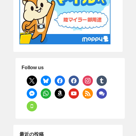
Follow us
x
bluesky
facebook
facebook
instagram
tumblr
messenger
whatsapp
amazon
youtube
rss
comments
mobile
最近の投稿