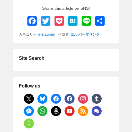
Share this article on SNS!
F
T
P
H
Li
共
a
wi
o
at
n
有
カテゴリー:
Instagram
作成者:
エル
パーマリンク
c
tt
ck
e
e
e
er
et
n
b
a
Site Search
o
o
k
Follow us
x
bluesky
facebook
facebook
instagram
tumblr
messenger
whatsapp
amazon
youtube
rss
comments
mobile