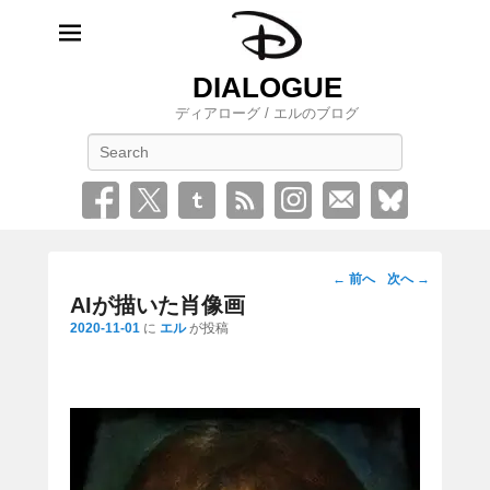
DIALOGUE
ディアローグ / エルのブログ
検
索
投
←
前へ
次へ
→
稿
AIが描いた肖像画
ナ
2020-11-01
に
エル
が投稿
ビ
ゲ
ー
シ
ョ
ン