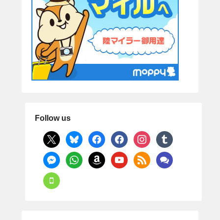
Follow us
x
bluesky
facebook
facebook
instagram
tumblr
messenger
whatsapp
amazon
youtube
rss
comments
mobile