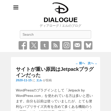
DIALOGUE
ディアローグ / エルのブログ
検
索
投
←
前へ
次へ
→
稿
サイトが重い原因はJetpackプラグ
ナ
インだった
ビ
2020-11-15
に
エル
が投稿
ゲ
ー
WordPressのプラグインとして「Jetpack by
シ
WordPress.com」を使われている方は多いと思い
ョ
ます。自分も以前は使っていましたが、とても便
ン
利なパブリサイズ共有を含めて多くある機能のう