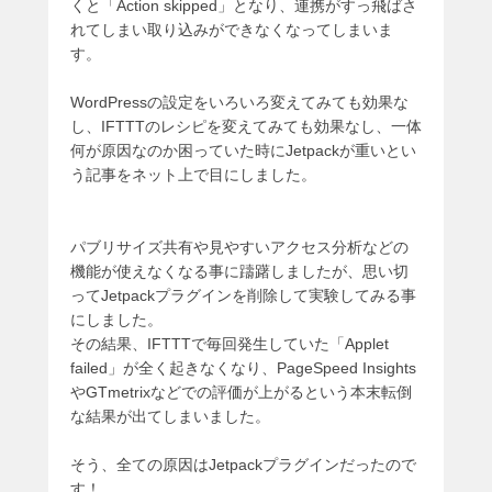
くと「Action skipped」となり、連携がすっ飛ばさ
れてしまい取り込みができなくなってしまいま
す。
WordPressの設定をいろいろ変えてみても効果な
し、IFTTTのレシピを変えてみても効果なし、一体
何が原因なのか困っていた時にJetpackが重いとい
う記事をネット上で目にしました。
パブリサイズ共有や見やすいアクセス分析などの
機能が使えなくなる事に躊躇しましたが、思い切
ってJetpackプラグインを削除して実験してみる事
にしました。
その結果、IFTTTで毎回発生していた「Applet
failed」が全く起きなくなり、PageSpeed Insights
やGTmetrixなどでの評価が上がるという本末転倒
な結果が出てしまいました。
そう、全ての原因はJetpackプラグインだったので
す！