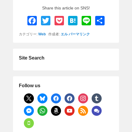
Share this article on SNS!
F
T
P
H
Li
共
a
wi
o
at
n
有
カテゴリー:
Web
作成者:
エル
パーマリンク
c
tt
ck
e
e
e
er
et
n
b
a
Site Search
o
o
k
Follow us
x
bluesky
facebook
facebook
instagram
tumblr
messenger
whatsapp
amazon
youtube
rss
comments
mobile