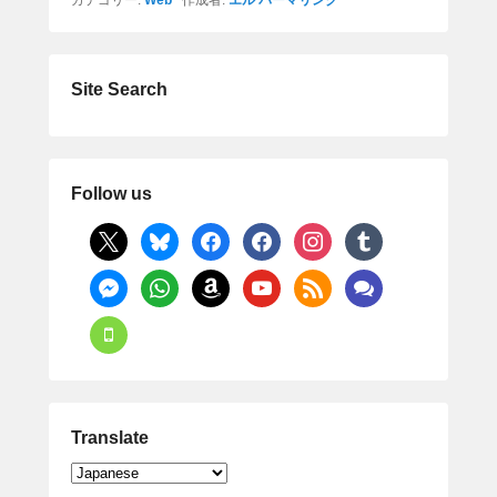
カテゴリー:
Web
作成者:
エル
パーマリンク
c
tt
ck
e
e
e
er
et
n
b
a
Site Search
o
o
k
Follow us
x
bluesky
facebook
facebook
instagram
tumblr
messenger
whatsapp
amazon
youtube
rss
comments
mobile
Translate