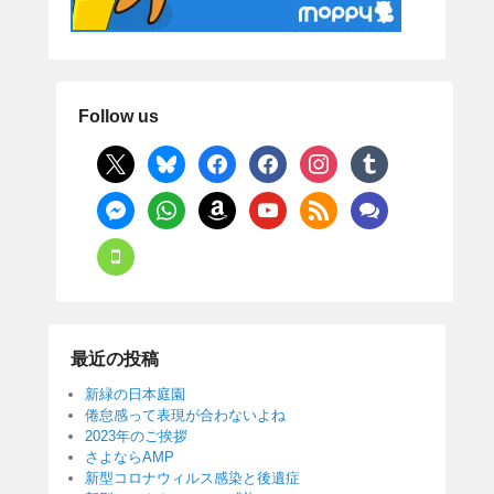
Follow us
x
bluesky
facebook
facebook
instagram
tumblr
messenger
whatsapp
amazon
youtube
rss
comments
mobile
最近の投稿
新緑の日本庭園
倦怠感って表現が合わないよね
2023年のご挨拶
さよならAMP
新型コロナウィルス感染と後遺症