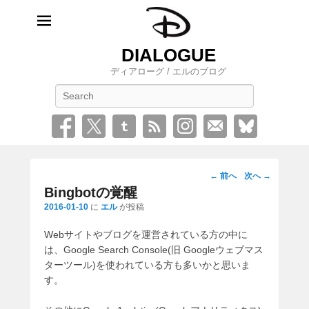
DIALOGUE
ディアローグ / エルのブログ
検
索
投
←
前へ
次へ
→
稿
Bingbotの覚醒
ナ
2016-01-10
に
エル
が投稿
ビ
Webサイトやブログを運営されている方の中に
ゲ
は、Google Search Console(旧 Googleウェブマス
ー
ターツール)を使われている方も多いかと思いま
シ
す。
ョ
ン